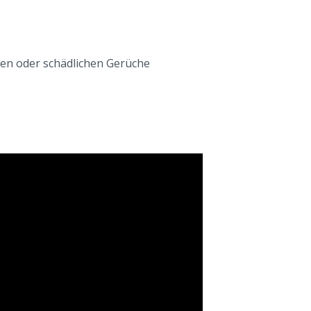
o
r
i
en oder schädlichen Gerüche
e
n