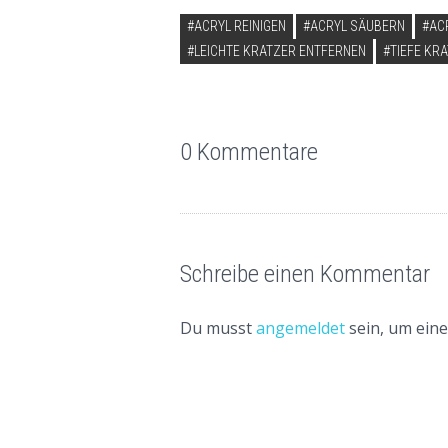
VERSCHLAGWORTET
ACRYL REINIGEN
ACRYL SÄUBERN
AC
LEICHTE KRATZER ENTFERNEN
TIEFE KR
0 Kommentare
Schreibe einen Kommentar
Du musst
angemeldet
sein, um ein