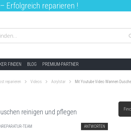
 Erfolgreich reparieren !
inden…
ER FINDEN
BLOG
PREMIUM-PARTNER
bst reparieren
Videos
Acrylstar
Mit Youtube Video Wannen Duschen
Fin
uschen reinigen und pflegen
NREPARATUR-TEAM
ANTWORTEN