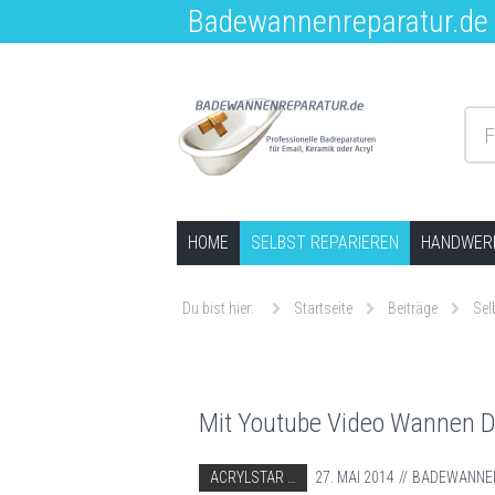
Badewannenreparatur.de –
F
Springe zum Inhalt
HOME
SELBST REPARIEREN
HANDWERK
Du bist hier:
Startseite
Beiträge
Sel
Mit Youtube Video Wannen D
ABGELEGT IN:
ACRYLSTAR
27. MAI 2014
BADEWANNE