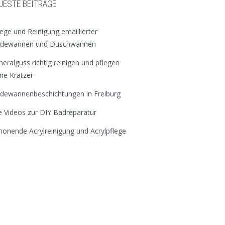
UESTE BEITRÄGE
lege und Reinigung emaillierter
dewannen und Duschwannen
neralguss richtig reinigen und pflegen
ne Kratzer
dewannenbeschichtungen in Freiburg
le Videos zur DIY Badreparatur
honende Acrylreinigung und Acrylpflege