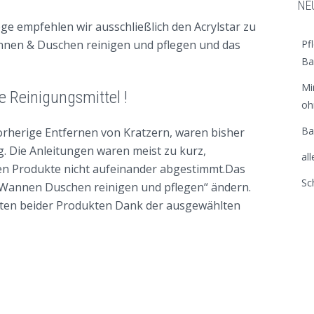
NE
e empfehlen wir ausschließlich den Acrylstar zu
Pf
nnen & Duschen reinigen und pflegen und das
Ba
Mi
e Reinigungsmittel !
oh
Ba
vorherige Entfernen von Kratzern, waren bisher
. Die Anleitungen waren meist zu kurz,
al
nen Produkte nicht aufeinander abgestimmt.Das
Sc
„Wannen Duschen reinigen und pflegen“ ändern.
aften beider Produkten Dank der ausgewählten
K
a
t
e
g