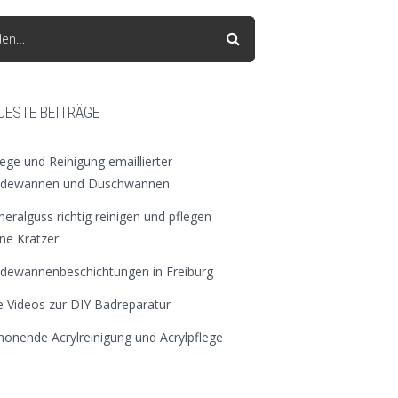
den…
UESTE BEITRÄGE
lege und Reinigung emaillierter
dewannen und Duschwannen
neralguss richtig reinigen und pflegen
ne Kratzer
dewannenbeschichtungen in Freiburg
le Videos zur DIY Badreparatur
honende Acrylreinigung und Acrylpflege