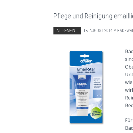
Pflege und Reinigung email
ABGELEGT IN:
ALLGEMEIN
18. AUGUST 2014
BADEWA
EMAILLE
OBERFLÄCHE
Bäd
SCHONENDE PFLEGE UND REINIGUNG VON EM
sin
Obe
Unt
wie
wir
Rei
Bed
Für
Bad