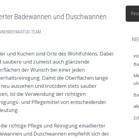
Fin
lierter Badewannen und Duschwannen
NNENREPARATUR-TEAM
NE
er und Küchen sind Orte des Wohlfühlens. Dabei
AIL
Pf
d saubere und zumeist auch glänzende
Ba
rflächen der Wunsch bei einer jeden
Mi
erhaltsreinigung. Damit die Oberflächen lange
oh
 neu aussehen und trotzdem stets sauber
ken, ist die Verwendung der richtigen
Ba
nigungs- und Pflegemittel von entscheidender
al
eutung.
Sc
 die richtige Pflege und Reinigung emaillierter
ewannen und Duschwannen empfiehlt sich der