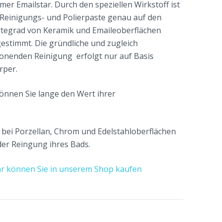
mer Emailstar. Durch den speziellen Wirkstoff ist
K
 Reinigungs- und Polierpaste genau auf den
a
tegrad von Keramik und Emaileoberflächen
t
estimmt. Die gründliche und zugleich
e
onenden Reinigung erfolgt nur auf Basis
g
rper.
o
r
können Sie lange den Wert ihrer
i
e
n
s bei Porzellan, Chrom und Edelstahloberflächen
 der Reingung ihres Bads.
tar können Sie in unserem Shop kaufen