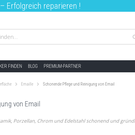
 Erfolgreich reparieren !
inden…
ER FINDEN
BLOG
PREMIUM-PARTNER
rfläche
Emaille
Schonende Pflege und Reinigung von Email
gung von Email
ramik, Porzellan, Chrom und Edelstahl schonend und gründl