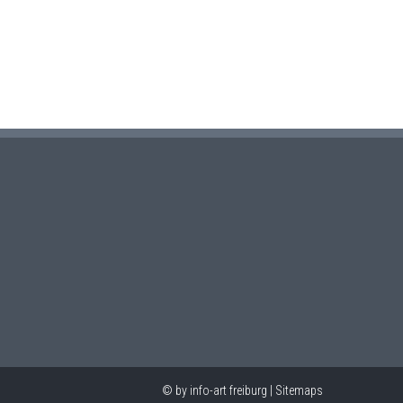
© by info-art freiburg
|
Sitemaps