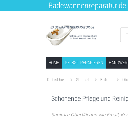
Badewannenreparatur.de –
F
Springe zum Inhalt
HOME
SELBST REPARIEREN
HANDWERK
Du bist hier:
Startseite
Beiträge
Obe
Schonende Pflege und Reini
Sanitäre Oberflächen wie Email, Ke