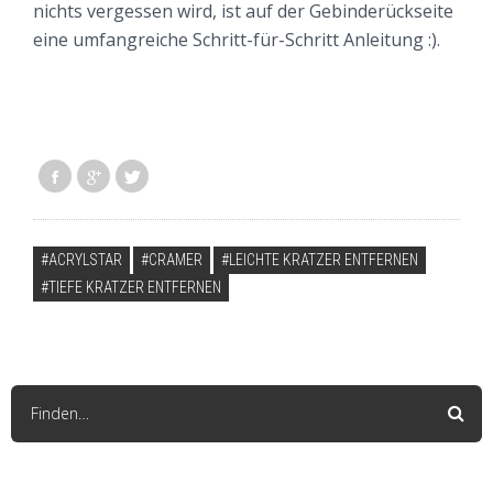
nichts vergessen wird, ist auf der Gebinderückseite
eine umfangreiche Schritt-für-Schritt Anleitung :).
VERSCHLAGWORTET
ACRYLSTAR
CRAMER
LEICHTE KRATZER ENTFERNEN
TIEFE KRATZER ENTFERNEN
Finden…