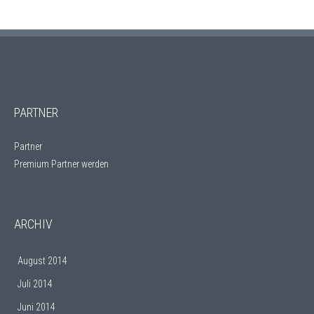
o
r
i
e
n
PARTNER
Partner
Premium Partner werden
ARCHIV
August 2014
Juli 2014
Juni 2014