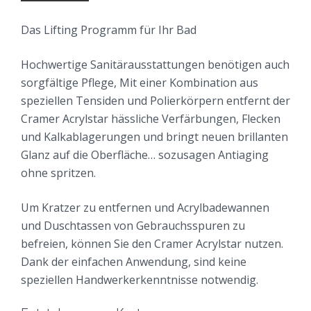
ALLGEMEIN
> ZUM ACRYLSTAR
Das Lifting Programm für Ihr Bad
REINIGEN UND PFLEGEN
Hochwertige Sanitärausstattungen benötigen auch
KRATZER ENTFERNEN
sorgfältige Pflege, Mit einer Kombination aus
speziellen Tensiden und Polierkörpern entfernt der
> ZUM EMAILSTAR
Cramer Acrylstar hässliche Verfärbungen, Flecken
REINIGEN UND PFLEGEN
und Kalkablagerungen und bringt neuen brillanten
Glanz auf die Oberfläche… sozusagen Antiaging
> ALLE REPARATUR -& PFLEGEVIDEOS
ohne spritzen.
BILDER ANLEITUNG
Um Kratzer zu entfernen und Acrylbadewannen
> ZUM REPARATURSET
und Duschtassen von Gebrauchsspuren zu
befreien, können Sie den Cramer Acrylstar nutzen.
> ZUM ECHTGLAS REINIGER
Dank der einfachen Anwendung, sind keine
FARBTON AUSWAHL
speziellen Handwerkerkenntnisse notwendig.
REPARATURSET FARBEN