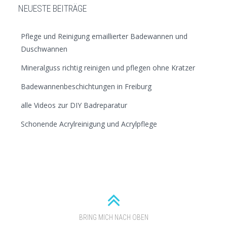
NEUESTE BEITRÄGE
Pflege und Reinigung emaillierter Badewannen und
Duschwannen
Mineralguss richtig reinigen und pflegen ohne Kratzer
Badewannenbeschichtungen in Freiburg
alle Videos zur DIY Badreparatur
Schonende Acrylreinigung und Acrylpflege
K
a
t
e
BRING MICH NACH OBEN
g