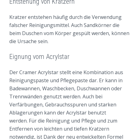
Entstehung von Kratzern
LACKSTIFT FARBEN
Kratzer entstehen häufig durch die Verwendung
REPARATURSPRAY FARBEN
falscher Reinigungsmittel. Auch Sandkörner die
beim Duschen vom Körper gespült werden, können
OBERFLÄCHE WÄHLEN
die Ursache sein.
ACRYL
Eignung vom Acrylstar
REPARIEREN
REINIGEN & PFLEGEN
Der Cramer Acrylstar stellt eine Kombination aus
Reinigungspaste und Pflegepaste dar. Er kann in
MINERALGUSS
Badewannen, Waschbecken, Duschwannen oder
REINIGEN & PFLEGEN
Trennwänden genutzt werden. Auch bei
Verfärbungen, Gebrauchsspuren und starken
EMAILLE
Ablagerungen kann der Acrylstar benutzt
REINIGEN UND PFLEGEN
werden. Für die Reinigung und Pflege und zum
Entfernen von leichten und tiefen Kratzern
FAQ
notwendig, ist Dank der neu entwickelten Formel